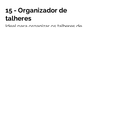
15 - Organizador de 
talheres
Ideal para organizar os talheres de 
maneira perfeita, além de evitar 
qualquer barulho indesejado durante 
os deslocamentos do motorhome.