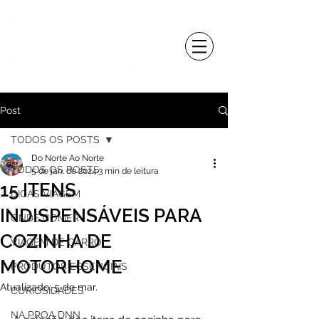
Post
TODOS OS POSTS
Do Norte Ao Norte
TODOS OS POSTS
5 de jan. de 2024
3 min de leitura
15 ITENS
DICAS VIAGEM
INDISPENSÁVEIS PARA
ONDE COMER
COZINHA DE
VIAGEM DE CARRO
MOTORHOME
PRODUTOS ESSENCIAIS
Atualizado:
5 de mar.
CURIOSIDADES
NA PROA DNN