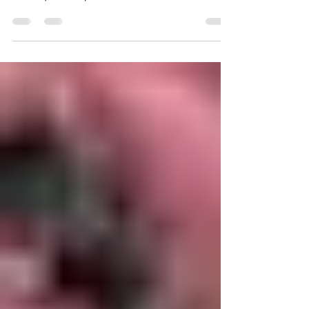
Manaus é um dos 10 destinos globais em
tendência para 2026 — e não é exagero
dizer que a capital do Amazonas
finalmente entrou no radar internacional do
turismo. Ao lado de cidades da Alemanha,
Austrália e Colômbia, Manaus representa o
Brasil nessa lista de destinos que
prometem atrair viajantes do mundo todo.
Mas afinal: o que fazer em Manaus? Onde
comer? Quando ir? Vale a pena conhecer
em 2026? Se você está planejando sua
próxima viagem, aqui vai um guia
completo com dicas