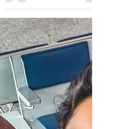
Quando a gente fala em seguro viagem,
muita gente ainda associa
automaticamente a viagens internacionais.
Mas a verdade é que viajar pelo Brasil
também envolve riscos, deslocamentos
longos e imprevistos reais — e, muitas
vezes, a gente ignora isso por achar que
“está em casa”. Só que o Brasil é grande.
Muito grande. E viajar por ele nem sempre
significa estar perto de hospitais bem
equipados, ter acesso rápido ao plano de
saúde ou conseguir resolver tudo com
facilidade quand