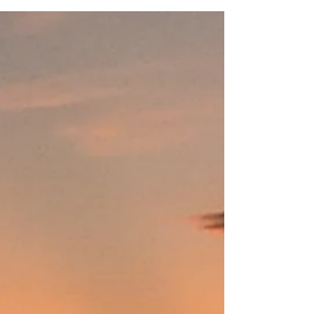
abrir mão de conforto — significa trocar o
excesso pelo essencial, sem deixar de lado
estrutura, segurança e experiências bem
organizadas. Hoje, a floresta pode ser
vivida com qualidade, boa gastronomia,
acomodações aconchegantes e roteiros
conduzidos por profissionais experie