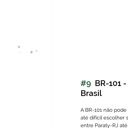
#9
  BR-101 -
Brasil
A BR-101 não pode f
até difícil escolhe
entre Paraty-RJ at