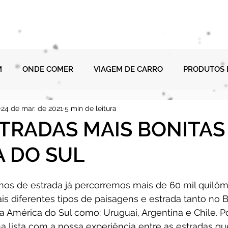
NOSSOS GUIAS
SOBRE NÓS
BLOG
MONTAGEM 
M
ONDE COMER
VIAGEM DE CARRO
PRODUTOS 
24 de mar. de 2021
5 min de leitura
DNN
AMAZONIA
DESCONTOS
MOCHILÃO
H
STRADAS MAIS BONITAS
 DO SUL
nos de estrada já percorremos mais de 60 mil quilôm
 diferentes tipos de paisagens e estrada tanto no B
 América do Sul como: Uruguai, Argentina e Chile. Por
a lista com a nossa experiência entre as estradas q