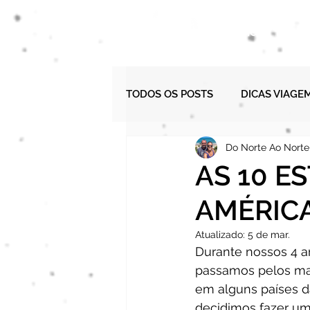
HOME
TODOS OS POSTS
DICAS VIAGE
Do Norte Ao Norte
CURIOSIDADES
NA PROA 
AS 10 E
AMÉRICA
Atualizado:
5 de mar.
Durante nossos 4 a
passamos pelos mais
em alguns países da
decidimos fazer um