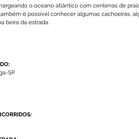
argeando o oceano atlântico com centenas de praia
 também é possível conhecer algumas cachoeiras, a
na beira da estrada.
DO:
oga-SP
RCORRIDOS: