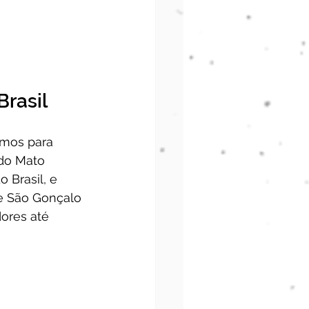
Brasil
emos para 
do Mato 
 Brasil, e 
e São Gonçalo 
ores até 